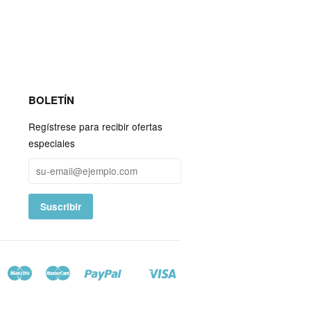
BOLETÍN
Regístrese para recibir ofertas
especiales
Maestro
Master
Paypal
Visa
le
oogle
Shopify
ay
Pay