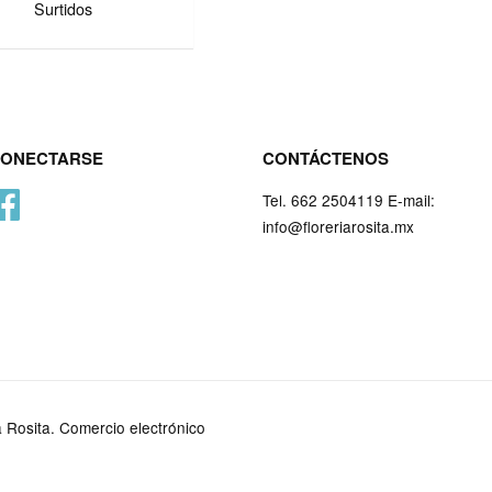
Surtidos
ONECTARSE
CONTÁCTENOS
Facebook
Tel. 662 2504119 E-mail:
info@floreriarosita.mx
a Rosita.
Comercio electrónico
App
G
Pay
P